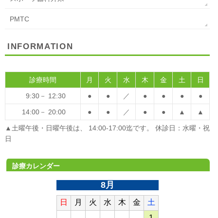
PMTC
INFORMATION
診療時間
月
火
水
木
金
土
日
9:30－ 12:30
●
●
／
●
●
●
●
14:00－ 20:00
●
●
／
●
●
▲
▲
▲土曜午後・日曜午後は、 14:00-17:00迄です。 休診日：水曜・祝
日
診療カレンダー